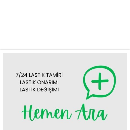
Tercih Etmelisiniz? Yolda kalmak her sürücünün yaşayabileceği
talihsiz bir durumdur. Özellikle lastik sorunları, planlarınızı alt üst
edebilir. İşte bu noktada Kadınhanı lastikçi ihtiyacınızı en hızlı ve
güvenilir şekilde karşılamak için buradayız. 7/24 Kesintisiz
Hizmet: Gecenin bir yarısı...
Tümünü Görüntüle