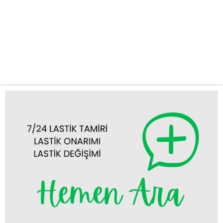
Tercih Etmelisiniz? Yolda kalmak her sürücünün yaşayabileceği
talihsiz bir durumdur. Özellikle lastik sorunları, planlarınızı alt üst
edebilir. İşte bu noktada Kadınhanı lastikçi ihtiyacınızı en hızlı ve
güvenilir şekilde karşılamak için buradayız. 7/24 Kesintisiz
Hizmet: Gecenin bir yarısı...
Tümünü Görüntüle