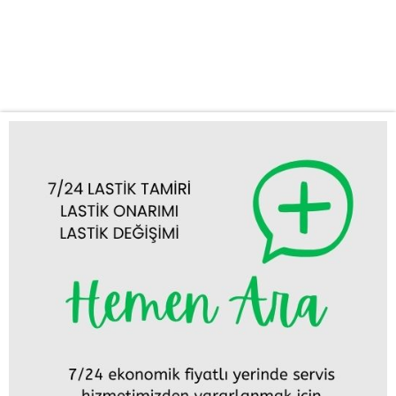
sorunları can sıkıcı olabilir ve seyahat planlarınızı altüst edebilir.
Bu gibi durumlarda hızlı ve güvenilir bir çözüme ihtiyacınız vardır.
Firmamız, Ilgın lastik tamiri, Ilgın lastik değişimi ve mobil lastikçi...
Tümünü Görüntüle