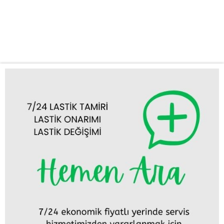
sorunları can sıkıcı olabilir ve seyahat planlarınızı altüst edebilir.
Bu gibi durumlarda hızlı ve güvenilir bir çözüme ihtiyacınız vardır.
Firmamız, Ilgın lastik tamiri, Ilgın lastik değişimi ve mobil lastikçi...
Tümünü Görüntüle