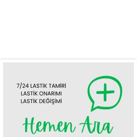
gelerek size profesyonel destek sağlar. Neden Bizi Tercih
Etmelisiniz? Lastik sorunları can sıkıcı olabilir ve seyahat
planlarınızı aksatabilir. Bu gibi durumlarda hızlı ve güvenilir bir
çözüme ihtiyacınız vardır. Firmamız, Halkapınar lastik tamiri,
Halkapınar lastik değişimi ve mobil lastikçi Halkapınar gibi
hizmetlerle öne...
Tümünü Görüntüle