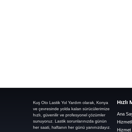
Hızlı
Kuş Oto Lastik Yol Yardım olarak, Konya
ve çevresinde yolda kalan sürücülerimize
Ana Sa
hızlı, güvenilir ve profesyonel çözümler
sunuyoruz. Lastik sorunlarınızda günün
Hizmetl
her saati, haftanın her günü yanınızdayız.
Hizmet