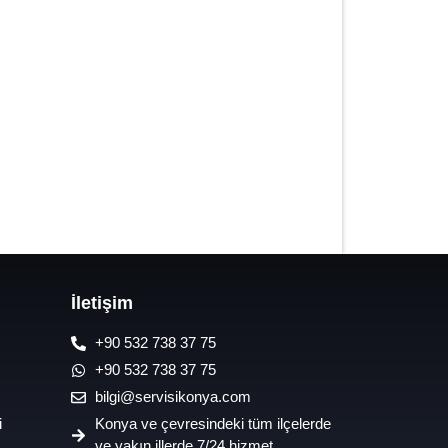
7/24 Oto Lastik Mobil Yol Yardım
Hizmetleri
İletişim
+90 532 738 37 75
+90 532 738 37 75
bilgi@servisikonya.com
i
Konya ve çevresindeki tüm ilçelerde
ve yakın illerde 7/24 hizmet.