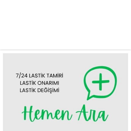
yanınıza ulaşıyor, sorununuzu anında çözüyoruz. Kapsamlı ve
Hızlı Lastik Yol Yardım Hizmetleri Yolculuğunuzun aksamasına
neden olan lastik problemleri için kapsamlı çözümler sunuyoruz.
Uzman ekibimiz, en modern ekipmanlara sahip mobil aracımızla
birlikte, Hadim’in her noktasına ulaşarak...
Tümünü Görüntüle