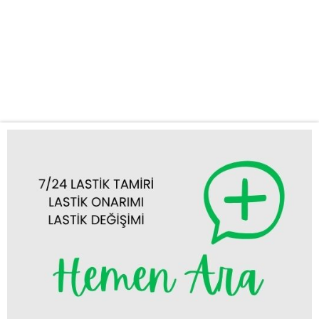
Tercih Etmelisiniz? Yolda kalmak her sürücünün yaşayabileceği
talihsiz bir durumdur. Özellikle lastik sorunları, planlarınızı alt üst
edebilir. İşte bu noktada Seydişehir lastikçi ihtiyacınızı en hızlı ve
güvenilir şekilde karşılamak için buradayız. 7/24 Kesintisiz
Hizmet: Gecenin bir yarısı...
Tümünü Görüntüle