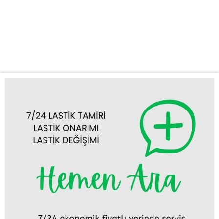
yüzden biz de size günün her saati, haftanın her günü kesintisiz
destek sunuyoruz. Neden Meram Acil Oto Lastik Mobil Yol
Yardım? Yolda kalmak, özellikle de aceleniz varken veya
güvensiz bir yerdeyseniz oldukça...
Tümünü Görüntüle