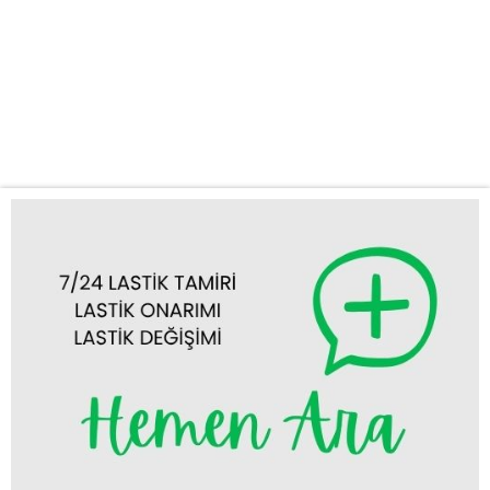
profesyonel çözümler sunuyoruz. Amacımız, yolda geçirdiğiniz
süreyi en aza indirerek, güvenli ve sorunsuz bir şekilde
yolculuğunuza devam etmenizi sağlamaktır. Güvenilir ve Hızlı
Oto Lastik Tamiri Karatay’da Yolda kalmak, özellikle acil
durumlarda oldukça stresli bir deneyim olabilir. Bu...
Tümünü Görüntüle