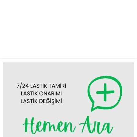
Neden Cihanbeyli Acil Oto Lastik Mobil Yol Yardım’ı
Seçmelisiniz? Hızlı ve Güvenilir Hizmet: Cihanbeyli’nin neresinde
olursanız olun, bize ulaştığınız anda en kısa sürede mobil
ekibimizi bulunduğunuz yere yönlendiriyoruz. Zamanınızın değerli
olduğunun farkındayız ve sizi bekletmeden sorununuzu
çözüyoruz. 7/24...
Tümünü Görüntüle