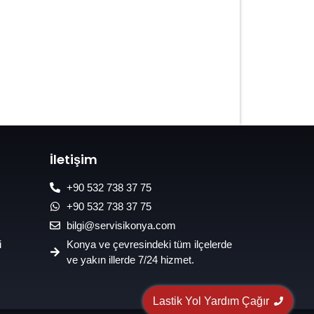
7/24 Oto Lastik Mobil Yol Yardım
Hizmetleri
İletişim
+90 532 738 37 75
+90 532 738 37 75
bilgi@servisikonya.com
i
Konya ve çevresindeki tüm ilçelerde
ve yakın illerde 7/24 hizmet.
Lastik Yol Yardım Çağır