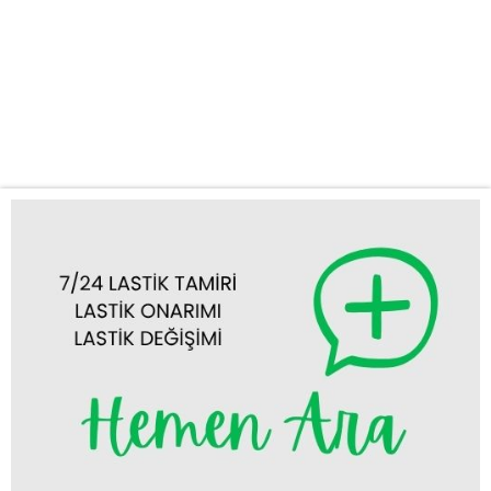
Gece Lastik Yol Yardım Hizmeti Aracınızla seyahat ederken lastik
patlaması, lastik delinmesi veya lastiğinizin aniden havasının
inmesi gibi durumlarla karşılaşmak, özellikle gece saatlerinde
daha da can sıkıcı olabilir. Konya’nın işlek caddelerinde veya
şehirlerarası yollarda, gece vakti lastik arızası...
Tümünü Görüntüle