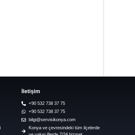
7/24 Oto Lastik Mobil Yol Yardım
Hizmetleri
İletişim
+90 532 738 37 75
+90 532 738 37 75
bilgi@servisikonya.com
i
Konya ve çevresindeki tüm ilçelerde
ve yakın illerde 7/24 hizmet.