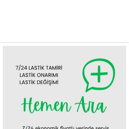
ihtiyaçlarınızda bir telefon kadar yakınız. Lastik Tamiri ve
Değişimi: Güvenli Yolculuğunuz İçin Temel Adım Aracınızın lastiği
patladığında veya hasar gördüğünde, güvenli bir şekilde yolculuğa
devam etmek imkansız hale...
Tümünü Görüntüle