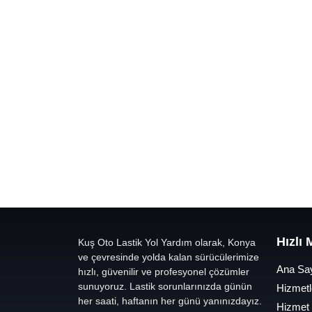
Hızlı
Kuş Oto Lastik Yol Yardım olarak, Konya
ve çevresinde yolda kalan sürücülerimize
Ana Sa
hızlı, güvenilir ve profesyonel çözümler
sunuyoruz. Lastik sorunlarınızda günün
Hizmetl
her saati, haftanın her günü yanınızdayız.
Hizmet