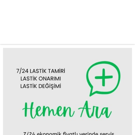
ihtiyaçlarınızda bir telefon kadar yakınız. Lastik Tamiri ve
Değişimi: Güvenli Yolculuğunuz İçin Temel Adım Aracınızın lastiği
patladığında veya hasar gördüğünde, güvenli bir şekilde yolculuğa
devam etmek imkansız hale...
Tümünü Görüntüle