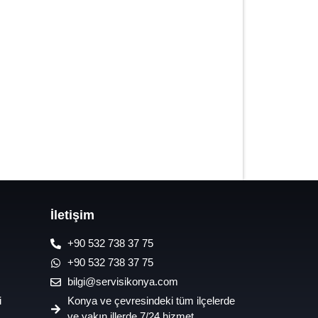
7/24 Oto Lastik Mobil Yol Yardım
Hizmetleri
İletişim
+90 532 738 37 75
+90 532 738 37 75
bilgi@servisikonya.com
i
Konya ve çevresindeki tüm ilçelerde
ve yakın illerde 7/24 hizmet.