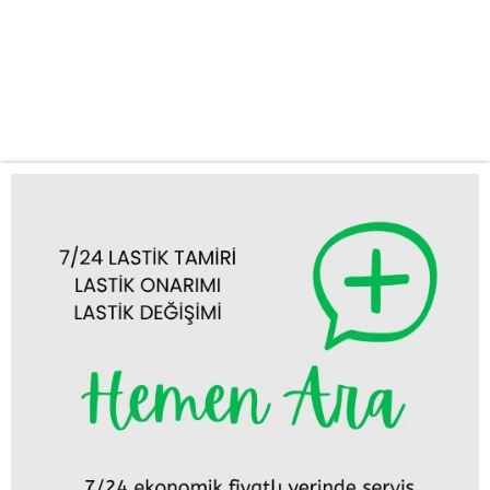
telefonla hızlıca yanınıza ulaşıyoruz. Sunduğumuz Profesyonel
Hizmetler: Mobil Lastik Tamiri ve Değişimi: Lastiğiniz patladığında
veya indiğinde, özel donanımlı mobil aracımızla yanınıza gelerek
yerinde tamir veya değişim yapıyoruz....
Tümünü Görüntüle