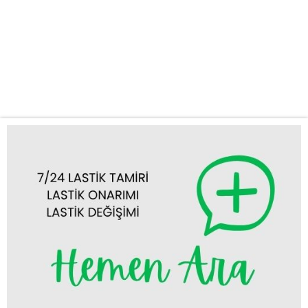
yanınıza ulaşıyor, sorununuzu anında çözüyoruz. Kapsamlı ve
Hızlı Lastik Yol Yardım Hizmetleri Yolculuğunuzun aksamasına
neden olan lastik problemleri için kapsamlı çözümler sunuyoruz.
Uzman ekibimiz, en modern ekipmanlara sahip mobil aracımızla
birlikte, Hadim’in her noktasına ulaşarak...
Tümünü Görüntüle