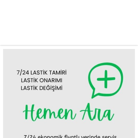
stepne değişimi gibi acil durumlarda en kısa sürede olay yerine
ulaşıyoruz. Zamanınızın ne kadar değerli olduğunun farkındayız.
Mobil Lastik Tamiri ve Değişimi: Aracınızı servise götürmekle
uğraşmanıza gerek yok....
Tümünü Görüntüle