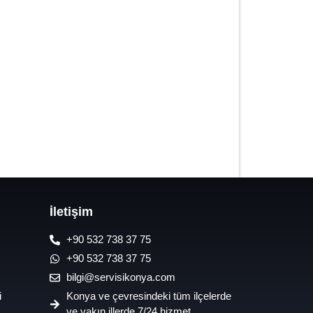
7/24 Oto Lastik Mobil Yol Yardım
Hizmetleri
İletişim
+90 532 738 37 75
+90 532 738 37 75
bilgi@servisikonya.com
i
Konya ve çevresindeki tüm ilçelerde
ve yakın illerde 7/24 hizmet.