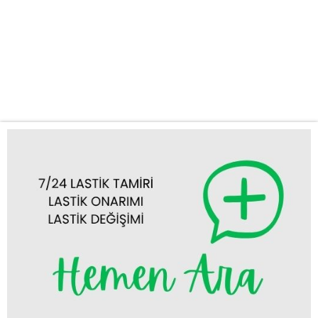
kısa sürede yanınıza gelerek lastik sorununuza yerinde çözüm
sunar. Hızlı ve Güvenilir Lastik Tamiri ve Değişimi Yolda lastik
arızası yaşamak her sürücünün başına gelebilecek can sıkıcı bir
durumdur. Ancak endişelenmeyin! Derebucak mobil lastik tamiri
ve Derebucak yerinde lastik değişimi hizmetlerimizle,...
Tümünü Görüntüle