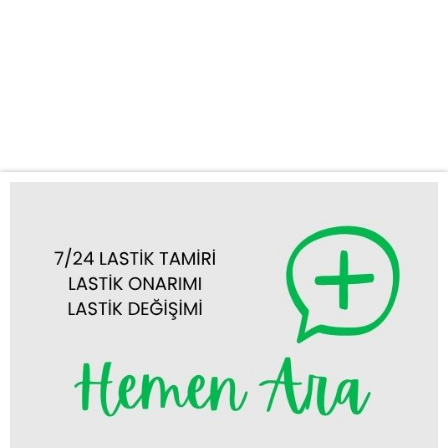
kısa sürede yanınıza gelerek lastik sorununuza yerinde çözüm
sunar. Hızlı ve Güvenilir Lastik Tamiri ve Değişimi Yolda lastik
arızası yaşamak her sürücünün başına gelebilecek can sıkıcı bir
durumdur. Ancak endişelenmeyin! Derebucak mobil lastik tamiri
ve Derebucak yerinde lastik değişimi hizmetlerimizle,...
Tümünü Görüntüle