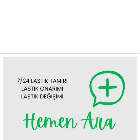
kısa sürede yanınıza gelerek lastik sorununuza yerinde çözüm
sunar. Hızlı ve Güvenilir Lastik Tamiri ve Değişimi Yolda lastik
arızası yaşamak her sürücünün başına gelebilecek can sıkıcı bir
durumdur. Ancak endişelenmeyin! Derbent mobil lastik tamiri ve
Derbent yerinde lastik değişimi hizmetlerimizle,...
Tümünü Görüntüle