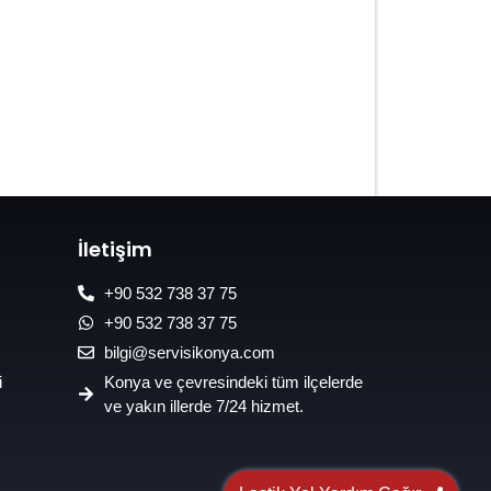
7/24 Oto Lastik Mobil Yol Yardım
Hizmetleri
İletişim
+90 532 738 37 75
+90 532 738 37 75
bilgi@servisikonya.com
i
Konya ve çevresindeki tüm ilçelerde
ve yakın illerde 7/24 hizmet.