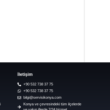
7/24 Oto Lastik Mobil Yol Yardım
Hizmetleri
İletişim
+90 532 738 37 75
+90 532 738 37 75
bilgi@servisikonya.com
i
Konya ve çevresindeki tüm ilçelerde
ve yakın illerde 7/24 hizmet.