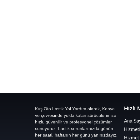
Hızlı
Kuş Oto Lastik Yol Yardım olarak, Konya
ve çevresinde yolda kalan sürücülerimize
Ana Sa
hızlı, güvenilir ve profesyonel çözümler
sunuyoruz. Lastik sorunlarınızda günün
Hizmetl
her saati, haftanın her günü yanınızdayız.
Hizmet