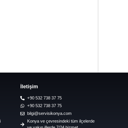
7/24 Oto Lastik Mobil Yol Yardım
Hizmetleri
İletişim
+90 532 738 37 75
+90 532 738 37 75
bilgi@servisikonya.com
i
Konya ve çevresindeki tüm ilçelerde
ve yakın illerde 7/24 hizmet.