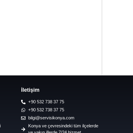
7/24 Oto Lastik Mobil Yol Yardım
Hizmetleri
İletişim
+90 532 738 37 75
+90 532 738 37 75
bilgi@servisikonya.com
i
Konya ve çevresindeki tüm ilçelerde
ve yakın illerde 7/24 hizmet.