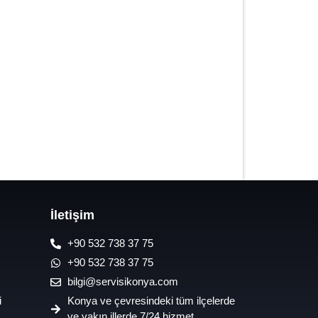
7/24 Oto Lastik Mobil Yol Yardım
Hizmetleri
İletişim
+90 532 738 37 75
+90 532 738 37 75
bilgi@servisikonya.com
i
Konya ve çevresindeki tüm ilçelerde
ve yakın illerde 7/24 hizmet.