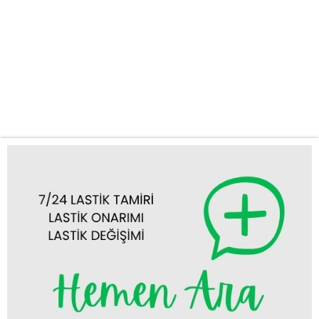
Neden Cihanbeyli Acil Oto Lastik Mobil Yol Yardım’ı
Seçmelisiniz? Hızlı ve Güvenilir Hizmet: Cihanbeyli’nin neresinde
olursanız olun, bize ulaştığınız anda en kısa sürede mobil
ekibimizi bulunduğunuz yere yönlendiriyoruz. Zamanınızın değerli
olduğunun farkındayız ve sizi bekletmeden sorununuzu
çözüyoruz. 7/24...
Tümünü Görüntüle