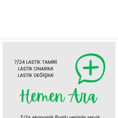
anlarda ortaya çıkabilir ve seyahat planlarınızı alt üst edebilir. Bu
gibi durumlarda hızlı ve profesyonel bir desteğe ihtiyaç
duyarsınız. İşte bu noktada Çeltik acil lastik yol yardım servisimiz
devreye...
Tümünü Görüntüle