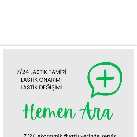
anlarda ortaya çıkabilir ve seyahat planlarınızı alt üst edebilir. Bu
gibi durumlarda hızlı ve profesyonel bir desteğe ihtiyaç
duyarsınız. İşte bu noktada Çeltik acil lastik yol yardım servisimiz
devreye...
Tümünü Görüntüle