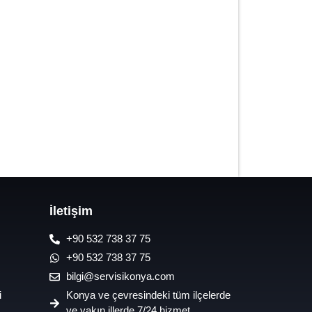
7/24 Oto Lastik Mobil Yol Yardım
Hizmetleri
İletişim
+90 532 738 37 75
+90 532 738 37 75
bilgi@servisikonya.com
i
Konya ve çevresindeki tüm ilçelerde
ve yakın illerde 7/24 hizmet.