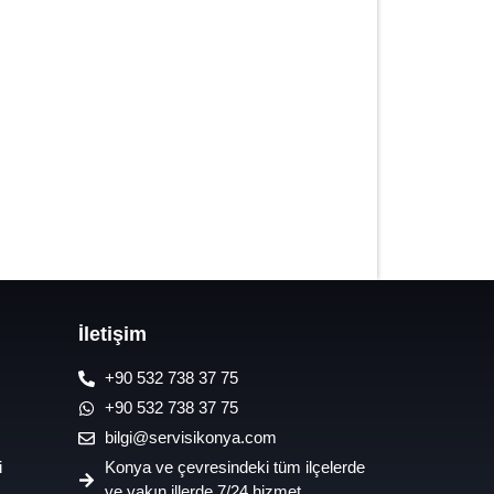
7/24 Oto Lastik Mobil Yol Yardım
Hizmetleri
İletişim
+90 532 738 37 75
+90 532 738 37 75
bilgi@servisikonya.com
i
Konya ve çevresindeki tüm ilçelerde
ve yakın illerde 7/24 hizmet.