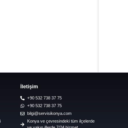
7/24 Oto Lastik Mobil Yol Yardım
Hizmetleri
İletişim
+90 532 738 37 75
+90 532 738 37 75
bilgi@servisikonya.com
i
Konya ve çevresindeki tüm ilçelerde
ve yakın illerde 7/24 hizmet.