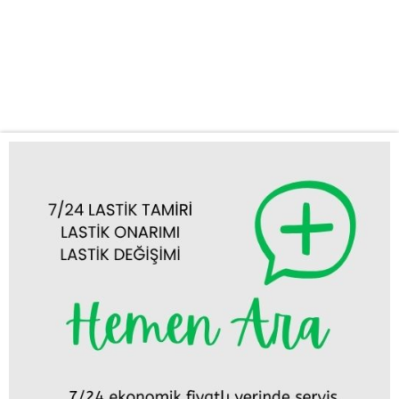
anlarda ortaya çıkabilir ve seyahat planlarınızı alt üst edebilir. Bu
gibi durumlarda hızlı ve profesyonel bir desteğe ihtiyaç
duyarsınız. İşte bu noktada Çeltik acil lastik yol yardım servisimiz
devreye...
Tümünü Görüntüle