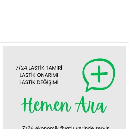
anlarda ortaya çıkabilir ve seyahat planlarınızı alt üst edebilir. Bu
gibi durumlarda hızlı ve profesyonel bir desteğe ihtiyaç
duyarsınız. İşte bu noktada Çeltik acil lastik yol yardım servisimiz
devreye...
Tümünü Görüntüle