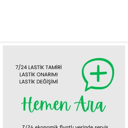
anlarda ortaya çıkabilir ve seyahat planlarınızı alt üst edebilir. Bu
gibi durumlarda hızlı ve profesyonel bir desteğe ihtiyaç
duyarsınız. İşte bu noktada Çeltik acil lastik yol yardım servisimiz
devreye...
Tümünü Görüntüle