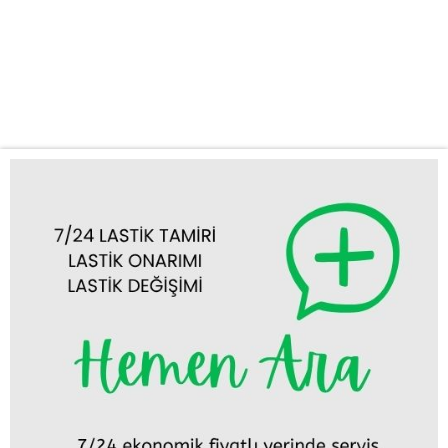
anlarda ortaya çıkabilir ve seyahat planlarınızı alt üst edebilir. Bu
gibi durumlarda hızlı ve profesyonel bir desteğe ihtiyaç
duyarsınız. İşte bu noktada Çeltik acil lastik yol yardım servisimiz
devreye...
Tümünü Görüntüle