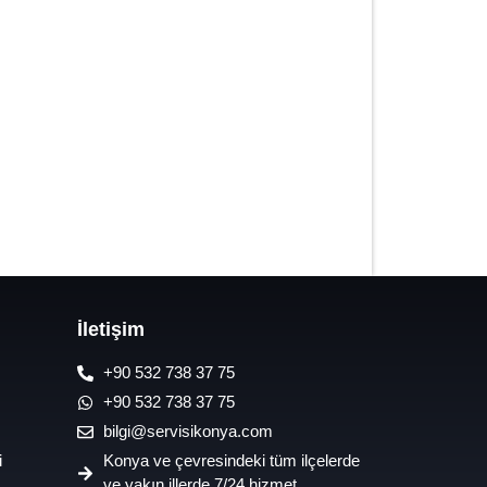
7/24 Oto Lastik Mobil Yol Yardım
Hizmetleri
İletişim
+90 532 738 37 75
+90 532 738 37 75
bilgi@servisikonya.com
i
Konya ve çevresindeki tüm ilçelerde
ve yakın illerde 7/24 hizmet.