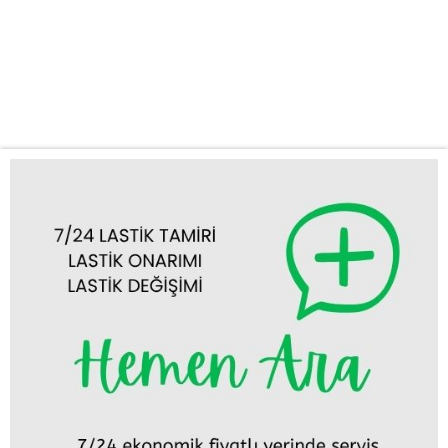
Yol Yardım’ı Seçmelisiniz? Hızlı ve Güvenilir Hizmet: Bozkır’ın
neresinde olursanız olun, bize ulaştığınız anda en kısa sürede
mobil ekibimizi bulunduğunuz yere yönlendiriyoruz. Zamanınızın
değerli olduğunun farkındayız ve sizi bekletmeden...
Tümünü Görüntüle