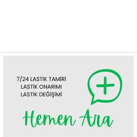
sunuyoruz. Güvenilir ve Hızlı Oto Lastik Tamiri Altınekin Yolda
kalmak her sürücünün kâbusudur. Özellikle lastik arızaları,
zaman kaybettirici ve can sıkıcı olabilir. Firmamız, Altınekin mobil
lastikçi olarak donanımlı aracımız ve uzman ekibimizle, lastik
değişimi, lastik tamiri, balans ayarı...
Tümünü Görüntüle