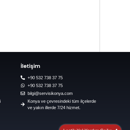
7/24 Oto Lastik Mobil Yol Yardım
Hizmetleri
İletişim
+90 532 738 37 75
+90 532 738 37 75
bilgi@servisikonya.com
i
Konya ve çevresindeki tüm ilçelerde
ve yakın illerde 7/24 hizmet.