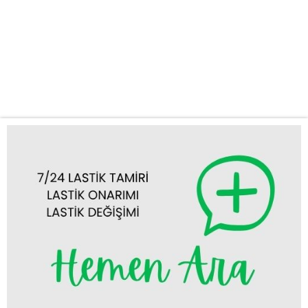
sunuyoruz. Güvenilir ve Hızlı Oto Lastik Tamiri Altınekin Yolda
kalmak her sürücünün kâbusudur. Özellikle lastik arızaları,
zaman kaybettirici ve can sıkıcı olabilir. Firmamız, Altınekin mobil
lastikçi olarak donanımlı aracımız ve uzman ekibimizle, lastik
değişimi, lastik tamiri, balans ayarı...
Tümünü Görüntüle