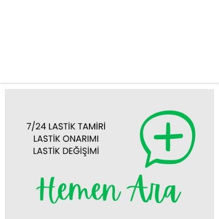
Etmelisiniz? Hızlı ve Güvenilir Hizmet: Akşehir ve çevre
bölgelerde, lastik patlaması, inen lastik veya stepne değişimi gibi
acil durumlarda en kısa sürede olay yerine ulaşıyoruz.
Zamanınızın değerini biliyor, sizi bekletmiyoruz. Hızımızla sizi
asla mağdur etmeyiz....
Tümünü Görüntüle