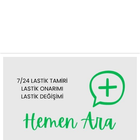
Etmelisiniz? Hızlı ve Güvenilir Hizmet: Akşehir ve çevre
bölgelerde, lastik patlaması, inen lastik veya stepne değişimi gibi
acil durumlarda en kısa sürede olay yerine ulaşıyoruz.
Zamanınızın değerini biliyor, sizi bekletmiyoruz. Hızımızla sizi
asla mağdur etmeyiz....
Tümünü Görüntüle