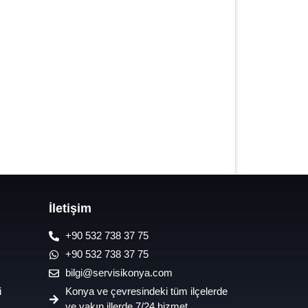
7/24 Oto Lastik Mobil Yol Yardım
Hizmetleri
İletişim
+90 532 738 37 75
+90 532 738 37 75
bilgi@servisikonya.com
i
Konya ve çevresindeki tüm ilçelerde
ve yakın illerde 7/24 hizmet.